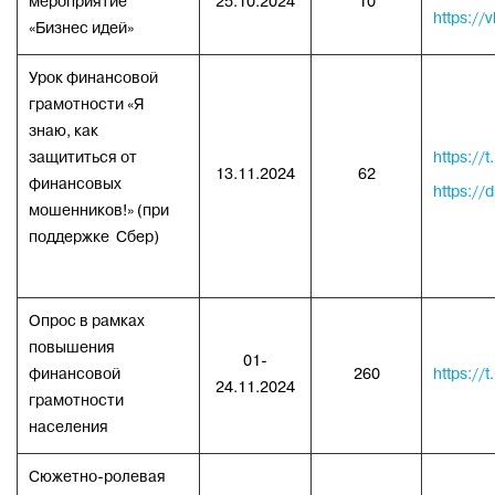
мероприятие
25.10.2024
10
https:/
«Бизнес идей»
Урок финансовой
грамотности «Я
знаю, как
защититься от
https://
13.11.2024
62
финансовых
https://
мошенников!» (при
поддержке Сбер)
Опрос в рамках
повышения
01-
финансовой
260
https://
24.11.2024
грамотности
населения
Сюжетно-ролевая