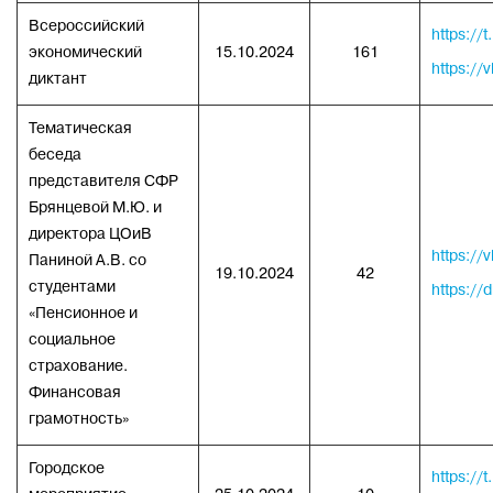
Всероссийский
https://
экономический
15.10.2024
161
https:/
диктант
Тематическая
беседа
представителя СФР
Брянцевой М.Ю. и
директора ЦОиВ
https:/
Паниной А.В. со
19.10.2024
42
студентами
https:/
«Пенсионное и
социальное
страхование.
Финансовая
грамотность»
Городское
https://