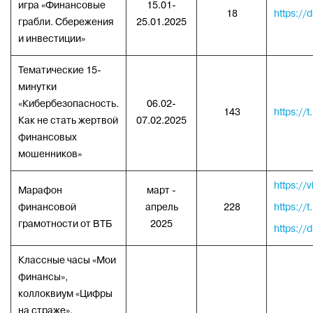
игра «Финансовые
15.01-
18
https:/
грабли. Сбережения
25.01.2025
и инвестиции»
Тематические 15-
минутки
«Кибербезопасность.
06.02-
143
https://
Как не стать жертвой
07.02.2025
финансовых
мошенников»
https:/
Марафон
март -
финансовой
апрель
228
https://
грамотности от ВТБ
2025
https://
Классные часы «Мои
финансы»,
коллоквиум «Цифры
на страже»,